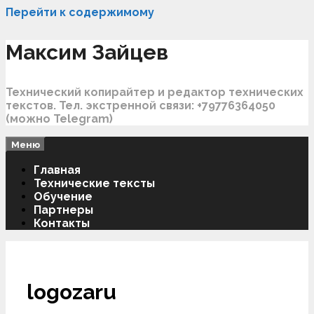
Перейти к содержимому
Максим Зайцев
Технический копирайтер и редактор технических
текстов. Тел. экстренной связи: +79776364050
(можно Telegram)
Меню
Главная
Технические тексты
Обучение
Партнеры
Контакты
logozaru